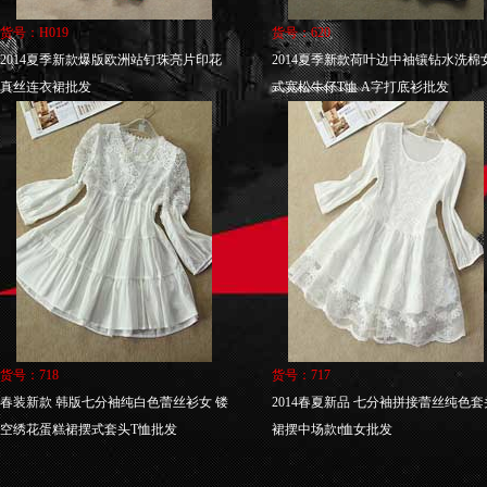
货号：H019
货号：620
2014夏季新款爆版欧洲站钉珠亮片印花
2014夏季新款荷叶边中袖镶钻水洗棉
真丝连衣裙批发
式宽松牛仔T恤 A字打底衫批发
货号：718
货号：717
春装新款 韩版七分袖纯白色蕾丝衫女 镂
2014春夏新品 七分袖拼接蕾丝纯色套
空绣花蛋糕裙摆式套头T恤批发
裙摆中场款t恤女批发