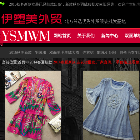
2016秋冬新款女装已经陆续出货，新款秋冬羽绒服批发依旧经典；欢迎广大
网站首页
关于我们
新闻中心
双面羊
2016秋冬新款
羽绒服
双面羊毛羊绒大衣
连衣裙
貂绒/针织衫
特价毛衣/
当前位置:
首页
>>
2014春夏新款
2014春夏新款,连衣裙批发,厂家直供,一手价格,